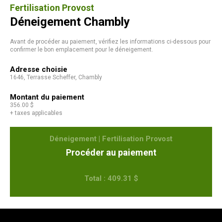
Fertilisation Provost
Déneigement Chambly
Avant de procéder au paiement, vérifiez les informations ci-dessous pour
confirmer le bon emplacement pour le déneigement.
Adresse choisie
1646, Terrasse Scheffer, Chambly
Montant du paiement
356.00 $
+ taxes applicables
Déneigement | Fertilisation Provost
Procéder au paiement
Total : 409.31 $