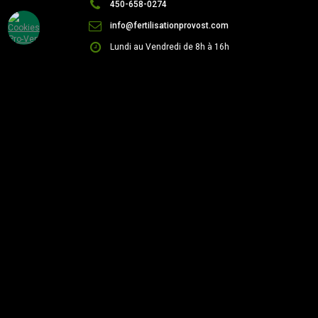
450-658-0274
info@fertilisationprovost.com
Lundi au Vendredi de 8h à 16h
Payer en ligne !
# Client
# Facture
© Tous droits réservés 2026 - Fertilisation Provost - Design +
hébergement : :
VisionW3.com