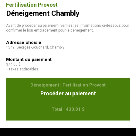
Fertilisation Provost
Déneigement Chambly
Avant de procéder au paiement, vérifiez les informations ci-dessous pour
confirmer le bon emplacement pour le déneigement.
Adresse choisie
1549, Georges-Bouchard, Chambly
Montant du paiement
374.00 $
+ taxes applicables
Déneigement | Fertilisation Provost
Procéder au paiement
Total : 430.01 $