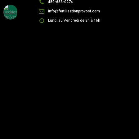
450-658-0274
info@fertilisationprovost.com
Lundi au Vendredi de 8h à 16h
Payer en ligne !
# Client
# Facture
© Tous droits réservés 2026 - Fertilisation Provost - Design +
hébergement : :
VisionW3.com