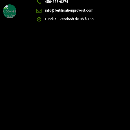
450-658-0274
info@fertilisationprovost.com
Lundi au Vendredi de 8h à 16h
Payer en ligne !
# Client
# Facture
© Tous droits réservés 2026 - Fertilisation Provost - Design +
hébergement : :
VisionW3.com