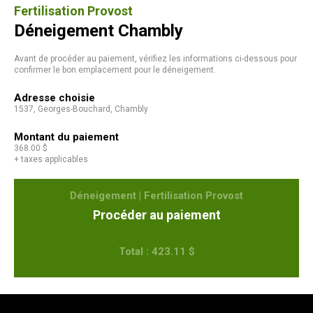
Fertilisation Provost
Déneigement Chambly
Avant de procéder au paiement, vérifiez les informations ci-dessous pour
confirmer le bon emplacement pour le déneigement.
Adresse choisie
1537, Georges-Bouchard, Chambly
Montant du paiement
368.00 $
+ taxes applicables
Déneigement | Fertilisation Provost
Procéder au paiement
Total : 423.11 $